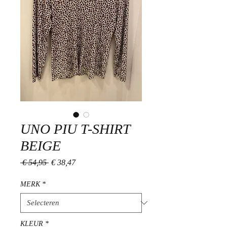
UNO PIU T-SHIRT
BEIGE
Normale
Verkoopprijs
 € 54,95 
€ 38,47
prijs
MERK
*
KLEUR
*