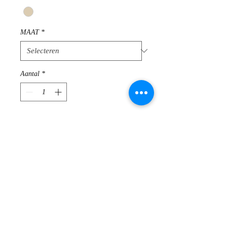
MAAT
*
Aantal
*
In winkelwagen
Leuke T-shirt met pantermotief
bruin/blauw
Samenstelling : 95 % viskose, 5 %
elastaan
Te wassen op 30 °