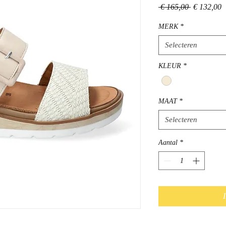
Normale
V
 € 165,00 
€ 132,00
prijs
MERK
*
Selecteren
KLEUR
*
MAAT
*
Selecteren
Aantal
*