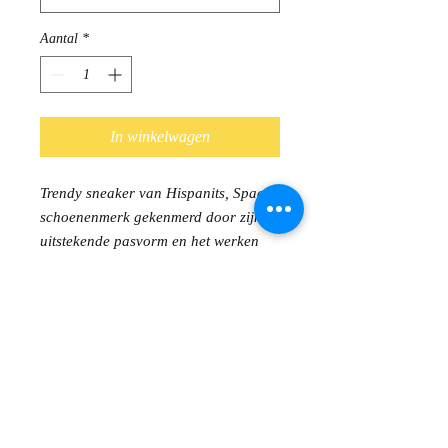
Aantal
*
In winkelwagen
Trendy sneaker van Hispanits, Spaans
schoenenmerk gekenmerd door zijn
uitstekende pasvorm en het werken
met hoogwaardige materialen.
Buitenafwerking : leder &
parachutestof
Binnenafwerking : leder
Uitneembaar voetbed, geschikt voor
steunzolen
Sluiting : veter
Antislipzool