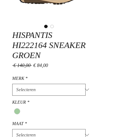
HISPANTIS
HI222164 SNEAKER
GROEN
Normale
Verkoopprijs
 € 140,00 
€ 84,00
prijs
MERK
*
KLEUR
*
MAAT
*