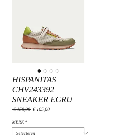
HISPANITAS
CHV243392
SNEAKER ECRU
Normale
Verkoopprijs
 € 150,00 
€ 105,00
prijs
MERK
*