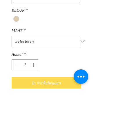
KLEUR
*
MAAT
*
Aantal
*
In winkelwagen
Comfortabele sneaker van Hispanitas,
Spaans schoenenmerk
Buitenafwerking : leder
Binnenafwerking : leder
Sluiting : veter