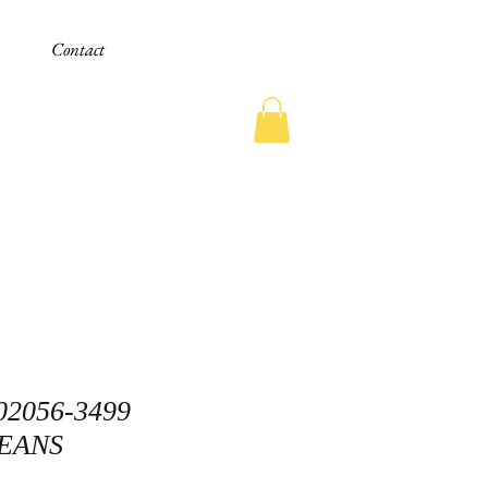
Contact
02056-3499
EANS