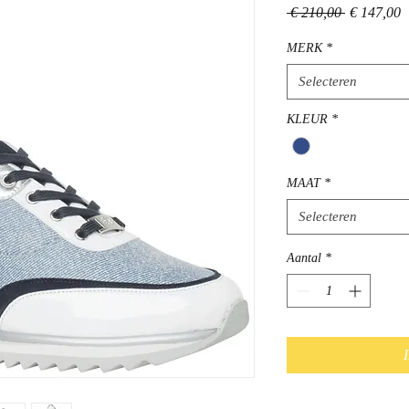
Normale
V
 € 210,00 
€ 147,00
prijs
MERK
*
Selecteren
KLEUR
*
MAAT
*
Selecteren
Aantal
*