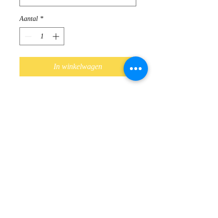
Aantal
*
In winkelwagen
Elegante, comfortabele mocassin van
Hassia, Duits Schoenenmerk
Buitenafwerking : leder
Binnenafwerking : leder
Uitneembaar voetbed, geschikt voor
steunzolen
Antislipzool