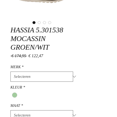
HASSIA 5.301538
MOCASSIN
GROEN/WIT
Normale
Verkoopprijs
 € 174,95 
€ 122,47
prijs
MERK
*
KLEUR
*
MAAT
*