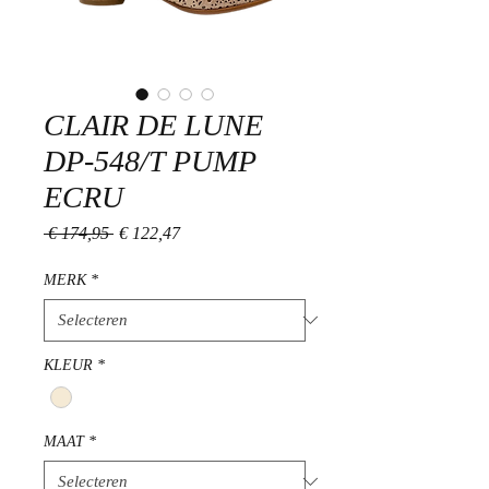
CLAIR DE LUNE
DP-548/T PUMP
ECRU
Normale
Verkoopprijs
 € 174,95 
€ 122,47
prijs
MERK
*
KLEUR
*
MAAT
*