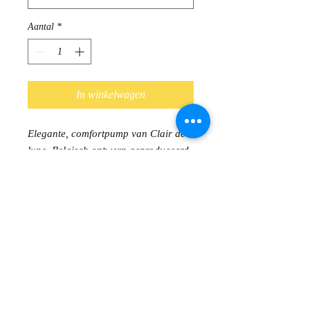
Aantal
*
In winkelwagen
Elegante, comfortpump van Clair de
lune, Belgisch ontwerp geproduceerd
in Italië
Buitenafwerking : geperforeerd leder
Binnenafwerking : leder
Uitneembaar voetbed, geschikt voor
steunzolen
Hak van 3.5 cm
Antislipzool