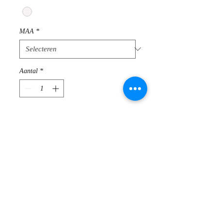
MAA
*
Aantal
*
In winkelwagen
Elegante polo met leuke print van
Brax Feel Good
Samenstelling : 97 % katoen, 3 %
elastaan
Te wassen op 30 °