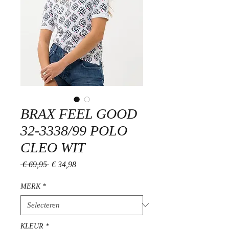
BRAX FEEL GOOD
32-3338/99 POLO
CLEO WIT
Normale
Verkoopprijs
 € 69,95 
€ 34,98
prijs
MERK
*
KLEUR
*