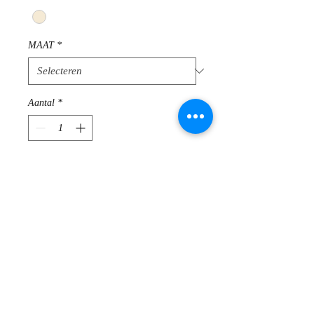
MAAT
*
Aantal
*
In winkelwagen
Elegante, trendy, zacht aanvoelende
broek van Brax Feel Good
Samenstelling : 74 % katoen, 25 %
viscose, 1 % elastaan