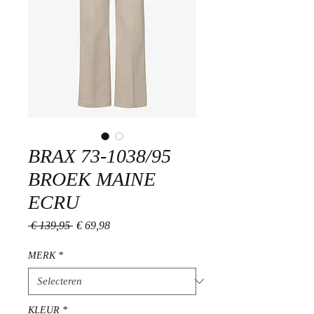
BRAX 73-1038/95
BROEK MAINE
ECRU
Normale
Verkoopprijs
 € 139,95 
€ 69,98
prijs
MERK
*
KLEUR
*