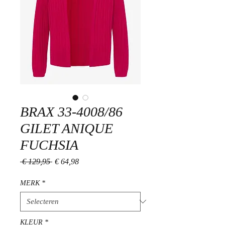
BRAX 33-4008/86
GILET ANIQUE
FUCHSIA
Normale
Verkoopprijs
 € 129,95 
€ 64,98
prijs
MERK
*
KLEUR
*