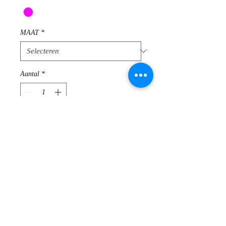
MAAT
*
Aantal
*
In winkelwagen
Elegante gilet van Brax Feel Good
Saemenstelling : 100 % katoen
Te wassen op 30 °