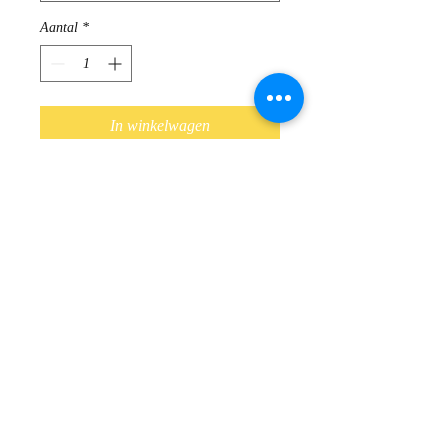
Aantal
*
In winkelwagen
Halflange gilet zonder sluiting. De
wijdere 3/4 mouwen zorgen voor een
speels effect.
Samenstelling: 70 % polyamide, 30 %
polyester
Shoes, Bags & So
Kasteeldreef 2a, 9340 Lede
veronique@shoesbagsandso.be