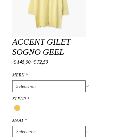
ACCENT GILET
SOGNO GEEL
Normale
Verkoopprijs
 € 145,00 
€ 72,50
prijs
MERK
*
KLEUR
*
MAAT
*